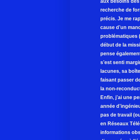
aux besoins des 
recherche de fo
précis. Je me rap
cause d’un manq
problématiques 
début de la missi
pense également
s’est senti marg
lacunes, sa boîte
faisant passer d
la non-reconduct
Enfin, j’ai une 
année d’ingénieu
pas de travail (ou
en Réseaux Téléc
informations obs