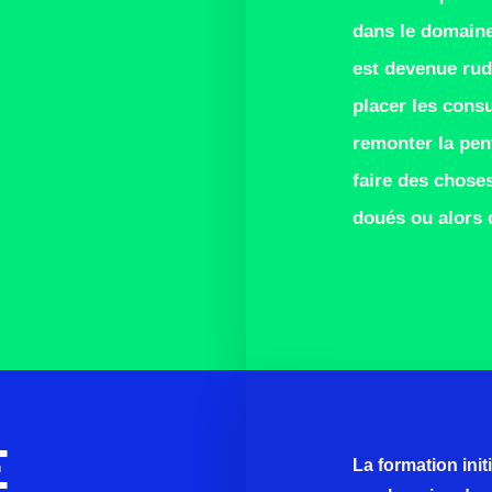
dans le domaine
est devenue rud
placer les cons
remonter la pen
faire des choses
doués ou alors q
E
La formation ini