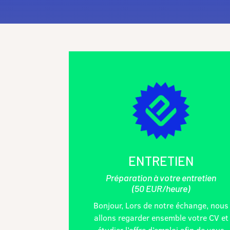
ENTRETIEN
Préparation à votre entretien
(50 EUR/heure)
Bonjour, Lors de notre échange, nous
allons regarder ensemble votre CV et
étudier l’offre d’emploi afin de vous