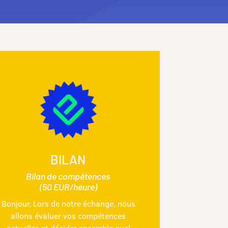
BILAN
Bilan de compétences
(50 EUR/heure)
Bonjour, Lors de notre échange, nous
allons évaluer vos compétences
actuelles et décider ensemble quel