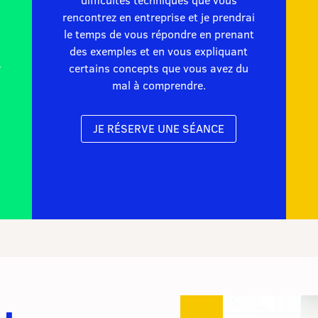
rencontrez en entreprise et je prendrai
le temps de vous répondre en prenant
des exemples et en vous expliquant
r
certains concepts que vous avez du
mal à comprendre.
JE RÉSERVE UNE SÉANCE