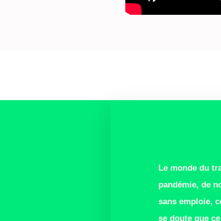
Le monde du trav
pandémie, de n
sans emploie, c
se doute que ce