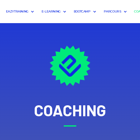
EAZYTRAINING
E-LEARNING
BOOTCAMP
PARCOURS
CO
COACHING