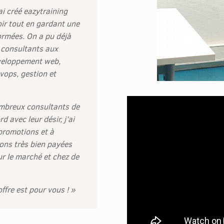
ai créé eazytraining
oir tout en gardant une
ormées. On a pu déjà
 consultants aux
veloppement web,
vops, gestion et
ombreux consultants de
 avec leur désir, j’ai
promotions et à
ions très bien payées
r le marché et chez de
ffre est pour vous ! »