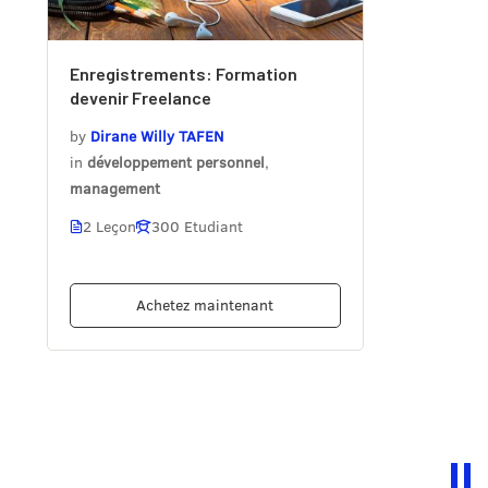
Enregistrements: Formation
devenir Freelance
by
Dirane Willy TAFEN
in
développement personnel
,
management
2 Leçon
300 Etudiant
Achetez maintenant
I