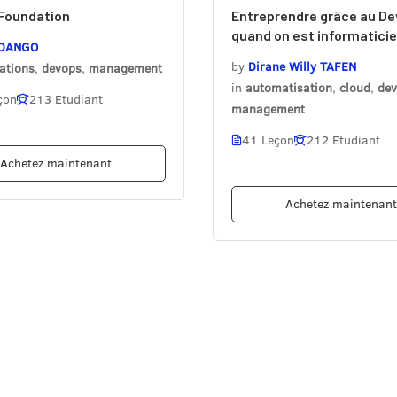
Foundation
Entreprendre grâce au D
quand on est informatici
 DANGO
by
Dirane Willy TAFEN
cations
,
devops
,
management
in
automatisation
,
cloud
,
de
çon
213 Etudiant
management
41 Leçon
212 Etudiant
Achetez maintenant
Achetez maintenan