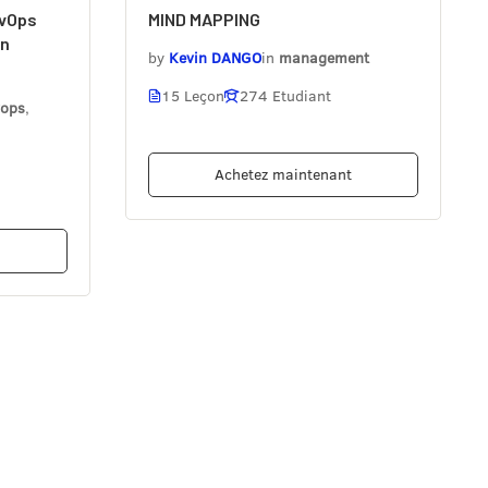
evOps
MIND MAPPING
en
by
Kevin DANGO
in
management
15 Leçon
274 Etudiant
vops
,
Achetez maintenant
t