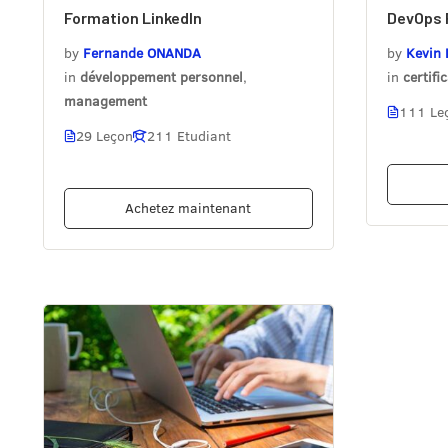
Formation LinkedIn
DevOps 
by
Fernande ONANDA
by
Kevin
in
développement personnel
,
in
certifi
management
111 Le
29 Leçon
211 Etudiant
Achetez maintenant