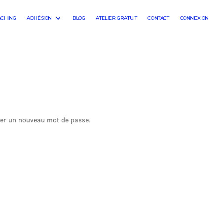
ACHING
ADHÉSION
BLOG
ATELIER GRATUIT
CONTACT
CONNEXION
réer un nouveau mot de passe.