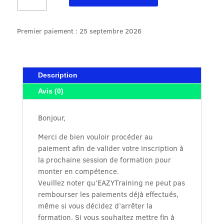
EAZYTraining
Bootcamp
Premier paiement : 25 septembre 2026
AWS
Cloud
Engineer
Aout
Description
2025
Avis (0)
Bonjour,
Merci de bien vouloir procéder au
paiement afin de valider votre inscription à
la prochaine session de formation pour
monter en compétence.
Veuillez noter qu’EAZYTraining ne peut pas
rembourser les paiements déjà effectués,
même si vous décidez d’arrêter la
formation. Si vous souhaitez mettre fin à