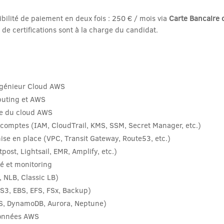
ibilité de paiement en deux fois : 250 € / mois via
Carte Bancaire 
s de certifications sont à la charge du candidat.
ingénieur Cloud AWS
puting et AWS
re du cloud AWS
 comptes (IAM, CloudTrail, KMS, SSM, Secret Manager, etc.)
se en place (VPC, Transit Gateway, Route53, etc.)
post, Lightsail, EMR, Amplify, etc.)
té et monitoring
 NLB, Classic LB)
S3, EBS, EFS, FSx, Backup)
S, DynamoDB, Aurora, Neptune)
données AWS