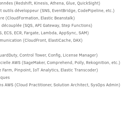
onnées (Redshift, Kinesis, Athena, Glue, QuickSight)
t outils développeur (SNS, EventBridge, CodePipeline, etc.)
re (CloudFormation, Elastic Beanstalk)
e découplée (SQS, API Gateway, Step Functions)
KS, ECS, ECR, Fargate, Lambda, AppSync, SAM)
munication (CloudFront, ElastiCache, DAX)
uardDuty, Control Tower, Config, License Manager)
ficielle AWS (SageMaker, Comprehend, Polly, Rekognition, etc.)
 Farm, Pinpoint, IoT Analytics, Elastic Transcoder)
tiques
ons AWS (Cloud Practitioner, Solution Architect, SysOps Admin)