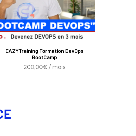
EAZYTraining Formation DevOps
BootCamp
200,00
€
/ mois
CE