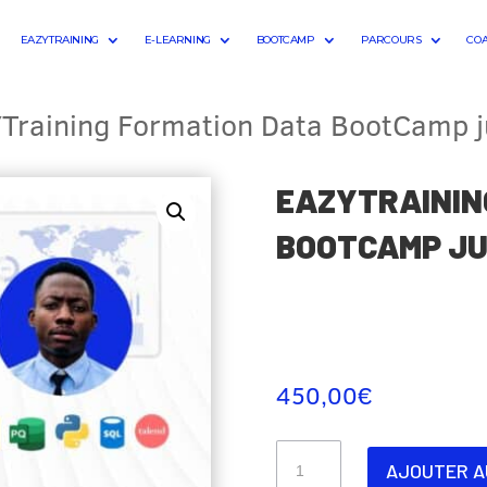
EAZYTRAINING
E-LEARNING
BOOTCAMP
PARCOURS
CO
Training Formation Data BootCamp ju
EAZYTRAININ
BOOTCAMP JU
450,00
€
quantité
AJOUTER A
de