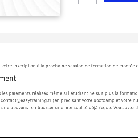
EAZYTraining
Formation
Data
BootCamp
juin
2026
full
er votre inscription à la prochaine session de formation de monté
ement
s
les paiements réalisés même si l'étudiant ne suit plus la formation
à contact@eazytraining.fr (en précisant votre bootcamp et votre 
s ne pouvons rembourser une mensualité déjà reçue. Vous avez d