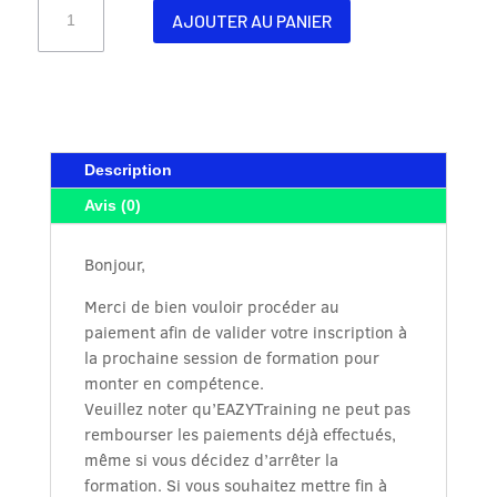
quantité
AJOUTER AU PANIER
de
EAZYTraining
Formation
DevOps
BootCamp
Mai
Description
2025
full
Avis (0)
USA
&
Bonjour,
CANADA
Merci de bien vouloir procéder au
paiement afin de valider votre inscription à
la prochaine session de formation pour
monter en compétence.
Veuillez noter qu’EAZYTraining ne peut pas
rembourser les paiements déjà effectués,
même si vous décidez d’arrêter la
formation. Si vous souhaitez mettre fin à