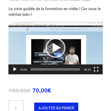
La viste guidée de la formation en vidéo ! Car vous le
méritez bien !
Lecteur
vidéo
00:00
09:33
Le
Le
100,00
€
70,00
€
prix
prix
initial
actuel
quantité
était :
est :
AJOUTER AU PANIER
de