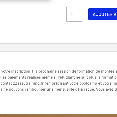
quantité
AJOUTER A
de
Pack
3
Modules
au
choix
DevOps
BootCamp
er votre inscription à la prochaine session de formation de monté
s
les paiements réalisés même si l'étudiant ne suit plus la formation
à contact@eazytraining.fr (en précisant votre bootcamp et votre 
s ne pouvons rembourser une mensualité déjà reçue. Vous avez d