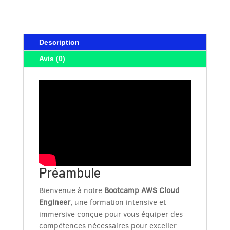
:
Bootcamp
AWS
Description
Cloud
Engineer
Avis (0)
Juillet
2026
-
RESERVER
MA
PLACE
Préambule
Bienvenue à notre
Bootcamp AWS Cloud
Engineer
, une formation intensive et
immersive conçue pour vous équiper des
compétences nécessaires pour exceller