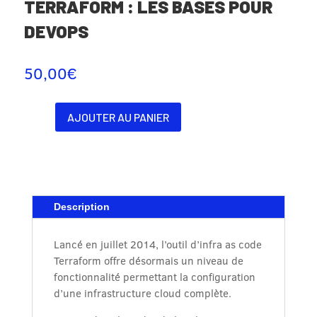
TERRAFORM : LES BASES POUR
DEVOPS
50,00
€
AJOUTER AU PANIER
quantité
de
Terraform
:
les
bases
Description
pour
DevOps
Lancé en juillet 2014, l’outil d’infra as code
Terraform offre désormais un niveau de
fonctionnalité permettant la configuration
d’une infrastructure cloud complète.