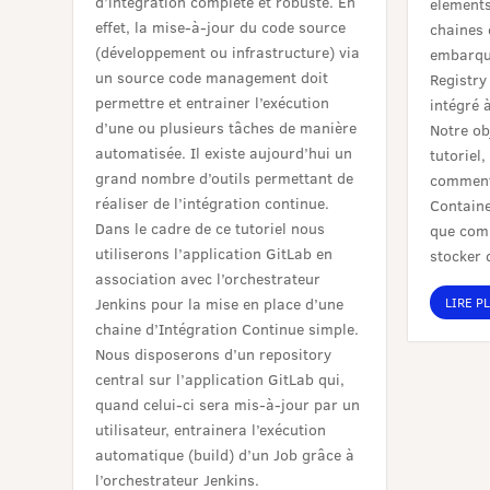
d’intégration complète et robuste. En
éléments
effet, la mise-à-jour du code source
chaines 
(développement ou infrastructure) via
embarqu
un source code management doit
Registry
permettre et entrainer l’exécution
intégré à
d’une ou plusieurs tâches de manière
Notre ob
automatisée. Il existe aujourd’hui un
tutoriel
grand nombre d’outils permettant de
comment 
réaliser de l’intégration continue.
Containe
Dans le cadre de ce tutoriel nous
que comm
utiliserons l’application GitLab en
stocker 
association avec l’orchestrateur
Jenkins pour la mise en place d’une
LIRE P
chaine d’Intégration Continue simple.
Nous disposerons d’un repository
central sur l’application GitLab qui,
quand celui-ci sera mis-à-jour par un
utilisateur, entrainera l’exécution
automatique (build) d’un Job grâce à
l’orchestrateur Jenkins.