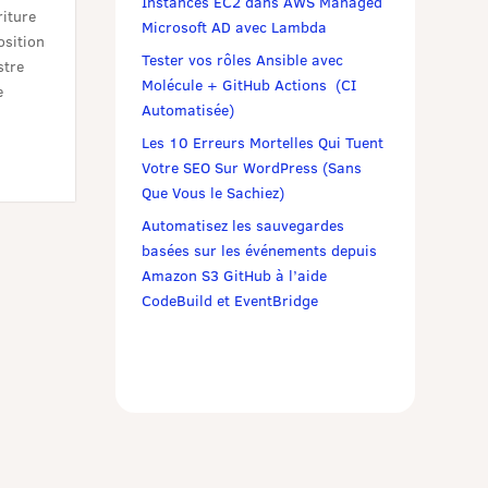
Instances EC2 dans AWS Managed
riture
Microsoft AD avec Lambda
osition
Tester vos rôles Ansible avec
stre
Molécule + GitHub Actions (CI
e
Automatisée)
Les 10 Erreurs Mortelles Qui Tuent
Votre SEO Sur WordPress (Sans
Que Vous le Sachiez)
Automatisez les sauvegardes
basées sur les événements depuis
Amazon S3 GitHub à l’aide
CodeBuild et EventBridge