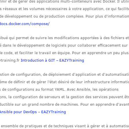
inir et de gérer des applications multi-conteneurs avec Docker. Il utili
s réseaux et les volumes nécessaires à votre application, ce qui facilit
 de développement ou de production complexe. Pour plus d’informatio
/docs.docker.com/compose/
ibué qui permet de suivre les modifications apportées à des fichiers e
isé dans le développement de logiciels pour collaborer efficacement sur
e code, et faciliter le travail en équipe. Pour en apprendre un peu plus
ytraining.fr
Introduction à GIT – EAZYTraining
tion de configuration, de déploiement d’application et d’automatisat
me de définir et de gérer l’état désiré de leur infrastructure informat
rs de configurations au format YAML. Avec Ansible, les opérations
ons, la configuration de serveurs et la gestion des services peuvent êt
roductible sur un grand nombre de machines. Pour en apprendre d’avan
Ansible pour DevOps – EAZYTraining
 ensemble de pratiques et de techniques visant à gérer et à automatis