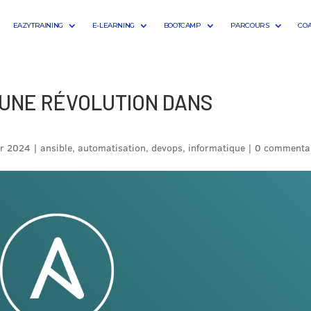
EAZYTRAINING
E-LEARNING
BOOTCAMP
PARCOURS
CO
 UNE RÉVOLUTION DANS
r 2024
|
ansible
,
automatisation
,
devops
,
informatique
|
0 commenta