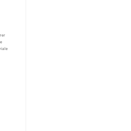
rer
le
viale