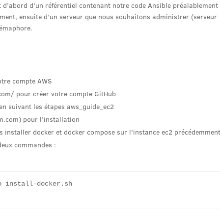
t d’abord d’un référentiel contenant notre code Ansible préalablement
ment, ensuite d’un serveur que nous souhaitons administrer (serveur
Sémaphore.
t
votre compte AWS
.com/ pour créer votre compte GitHub
 en suivant les étapes aws_guide_ec2
cm.com) pour l’installation
ns installer docker et docker compose sur l’instance ec2 précédemmen
s deux commandes :
 install-docker.sh
