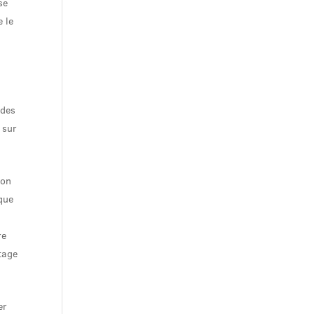
se
e le
n
t
 des
 sur
ion
ique
re
tage
er