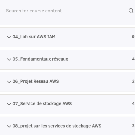
03_AWS IAM Avance
7
Accueil
Catalogue de cours
technologies numériques
d
04_Lab sur AWS IAM
9
I
05_Fondamentaux réseaux
4
06_Projet Reseau AWS
2
07_Service de stockage AWS
4
08_projet sur les services de stockage AWS
3