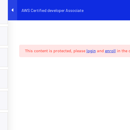
AWS Certified developer Associate
EAZYTRAINING
E-LEARNING
BOOTCAMP
PARCOURS
CO
éveloppement informatique
This content is protected, please
login
and
enroll
in the 
LS NOUS FONT CONFIAN