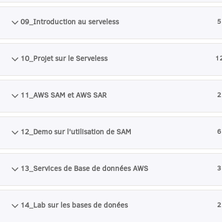
09_Introduction au serveless
5
10_Projet sur le Serveless
1
11_AWS SAM et AWS SAR
2
12_Demo sur l'utilisation de SAM
6
13_Services de Base de données AWS
3
NO
14_Lab sur les bases de donées
2