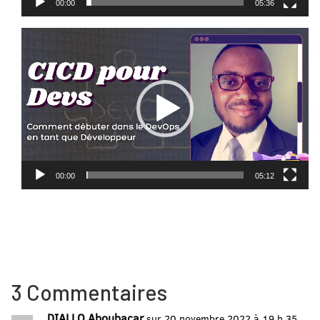
00:00
05:36
Lecteur
vidéo
00:00
05:12
3 Commentaires
DIALLO Aboubacar
sur 20 novembre 2022 à 19 h 35