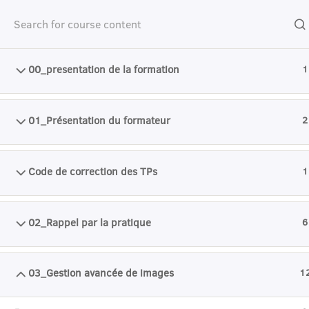
Accueil
Catalogue de cours
technologies numériques
v
00_presentation de la formation
1
01_Présentation du formateur
2
I
Code de correction des TPs
1
02_Rappel par la pratique
6
03_Gestion avancée de images
1