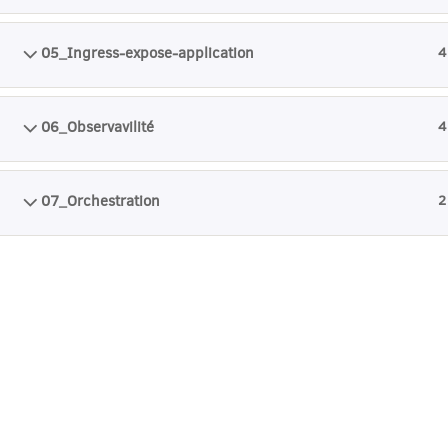
05_Ingress-expose-application
4
06_Observavilité
4
07_Orchestration
2