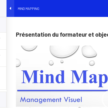
MIND MAPPING
EAZYTRAINING
E-LEARNING
BOOTCAMP
PARCOURS
CO
t personnel
management
Présentation du formateur et obje
LS NOUS FONT CONFIAN
Lecteur
vidéo