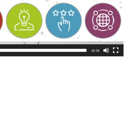
00:38
IÉS