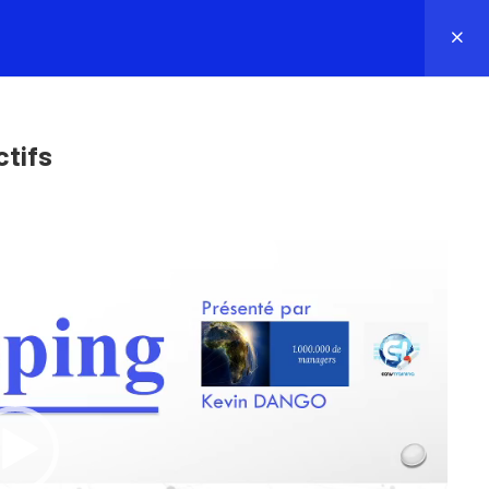
ACHING
ADHÉSION
BLOG
ATELIER GRATUIT
CONTACT
CONNEXION
ctifs
CE