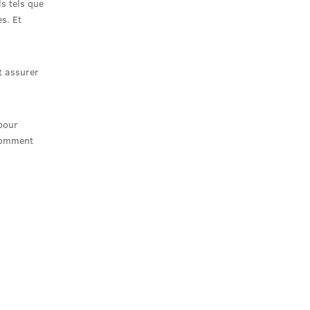
ls tels que
s. Et
t assurer
 pour
 comment