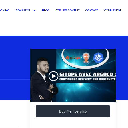
ACHING
ADHÉSION
BLOG
ATELIER GRATUIT
CONTACT
CONNEXION
Buy Membership