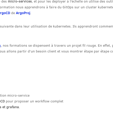
e des
micro-services
, et pour les déployer à l’échelle on utilise des outi
 formation nous apprendrons à faire du GitOps sur un cluster kubernete
rgoCD
de
ArgoProj
.
 suivante dans leur utilisation de kubernetes. Ils apprendront commen
g
, nos formations se dispensent à travers un projet fil rouge. En effet,
ous allons partir d’un besoin client et vous montrer étape par étape
tion micro-service
oCD
pour proposer un workflow complet
 et grafana
.