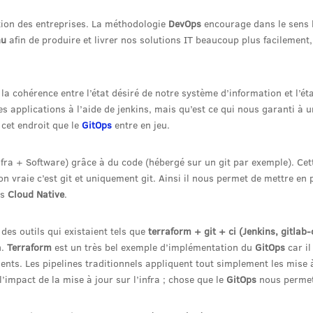
tion des entreprises. La méthodologie
DevOps
encourage dans le sens 
nu
afin de produire et livrer nos solutions IT beaucoup plus facilement,
cohérence entre l’état désiré de notre système d’information et l’éta
es applications à l’aide de jenkins, mais qu’est ce qui nous garanti à
 cet endroit que le
GitOps
entre en jeu.
(Infra + Software) grâce à du code (hébergé sur un git par exemple). Cet
n vraie c’est git et uniquement git. Ainsi il nous permet de mettre en 
es
Cloud Native
.
 des outils qui existaient tels que
terraform + git + ci (Jenkins, gitlab-
n.
Terraform
est un très bel exemple d’implémentation du
GitOps
car il
nts. Les pipelines traditionnels appliquent tout simplement les mise 
’impact de la mise à jour sur l’infra ; chose que le
GitOps
nous permet 