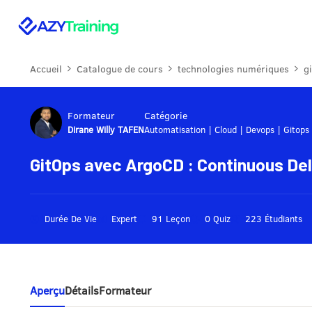
Accueil
Catalogue de cours
technologies numériques
g
Formateur
Catégorie
Dirane Willy TAFEN
Automatisation
|
Cloud
|
Devops
|
Gitops
GitOps avec ArgoCD : Continuous De
Durée De Vie
Expert
91 Leçon
0 Quiz
223 Étudiants
Aperçu
Détails
Formateur