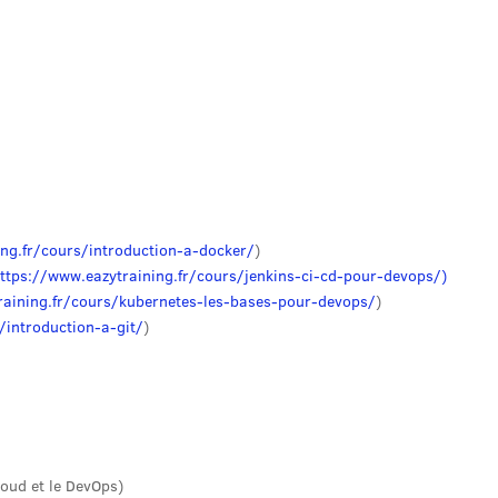
ing.fr/cours/introduction-a-docker/
)
ttps://www.eazytraining.fr/cours/jenkins-ci-cd-pour-devops/)
raining.fr/cours/kubernetes-les-bases-pour-devops/
)
/introduction-a-git/
)
loud et le DevOps)