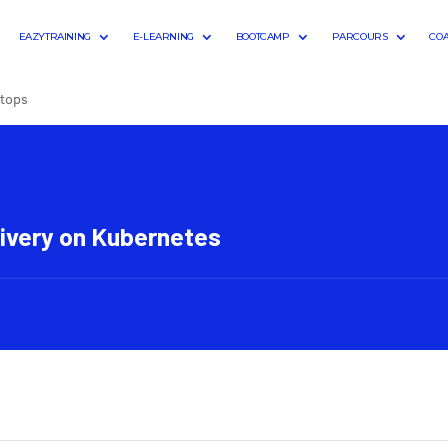
EAZYTRAINING
E-LEARNING
BOOTCAMP
PARCOURS
CO
itops
livery on Kubernetes