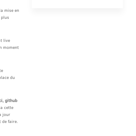
la mise en
 plus
t live
 un moment
te
place du
ci, github
 a cette
à jour
de faire.