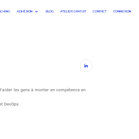
ACHING
ADHÉSION
BLOG
ATELIER GRATUIT
CONTACT
CONNEXION
 d'aider les gens à monter en compétence en
et DevOps.