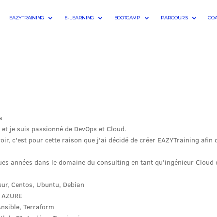
EAZYTRAINING
E-LEARNING
BOOTCAMP
PARCOURS
CO
s
t je suis passionné de DevOps et Cloud.
ir, c'est pour cette raison que j'ai décidé de créer EAZYTraining afin
ques années dans le domaine du consulting en tant qu'ingénieur Cloud 
ur, Centos, Ubuntu, Debian
, AZURE
Ansible, Terraform