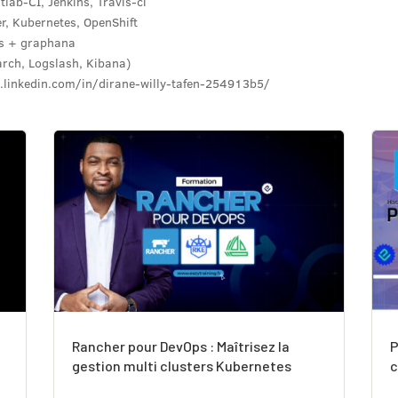
tlab-CI, Jenkins, Travis-ci
r, Kubernetes, OpenShift
us + graphana
arch, Logslash, Kibana)
.linkedin.com/in/dirane-willy-tafen-254913b5/
Rancher pour DevOps : Maîtrisez la
P
gestion multi clusters Kubernetes
c