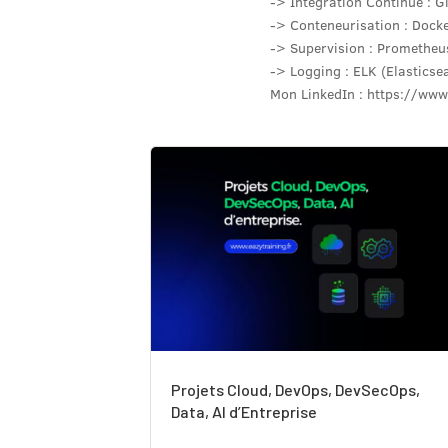
-> Intégration Continue : Gi
-> Conteneurisation : Docke
-> Supervision : Promethe
-> Logging : ELK (Elasticse
Mon LinkedIn : https://www
Projets Cloud, DevOps, DevSecOps,
Data, AI d’Entreprise