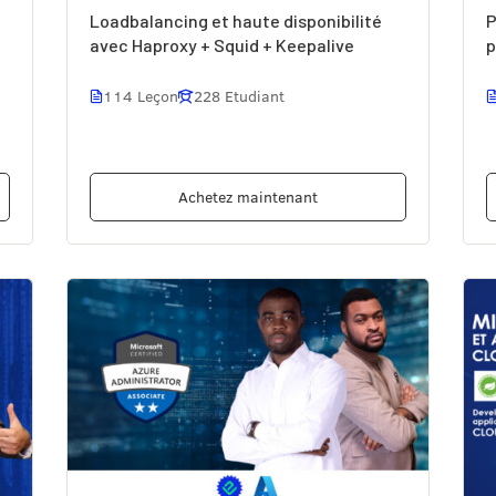
Loadbalancing et haute disponibilité
P
avec Haproxy + Squid + Keepalive
p
114 Leçon
228 Etudiant
Achetez maintenant