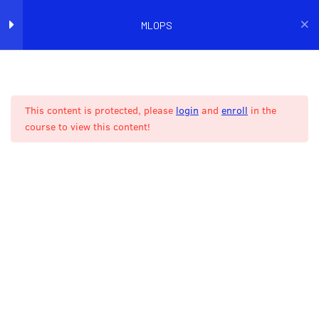
MLOPS
Accueil
Catalogue de cours
Machine Learning
(Partie 1) Introduction au
2
MLOps
This content is protected, please
login
and
enroll
in the
course to view this content!
(Partie 1) Installation de
4
ILS NOUS FONT
l’environnement
CONFIANCE
(Partie 1) Ingestion des
2
données
(Partie 1) Structuration d’un
5
projet ML