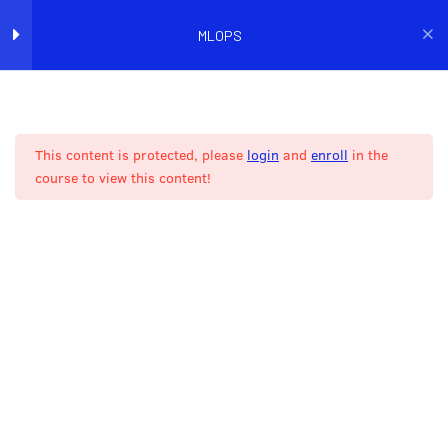
MLOPS
Accueil
Catalogue de cours
Machine Learning
(Partie 1) Introduction au
2
MLOps
This content is protected, please
login
and
enroll
in the
course to view this content!
(Partie 1) Installation de
4
ILS NOUS FONT
l’environnement
CONFIANCE
(Partie 1) Ingestion des
2
données
(Partie 1) Structuration d’un
5
projet ML