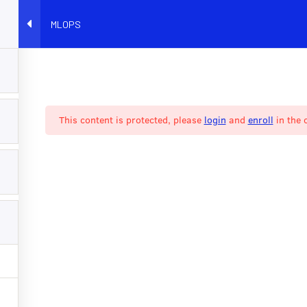
MLOPS
EAZYTRAINING
E-LEARNING
BOOTCAMP
PARCOURS
CO
This content is protected, please
login
and
enroll
in the 
LS NOUS FONT CONFIAN