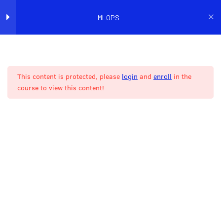
MLOPS
Accueil
Catalogue de cours
Machine Learning
(Partie 1) Introduction au
2
MLOps
This content is protected, please
login
and
enroll
in the
course to view this content!
(Partie 1) Installation de
4
ILS NOUS FONT
l’environnement
CONFIANCE
(Partie 1) Ingestion des
2
données
(Partie 1) Structuration d’un
5
projet ML